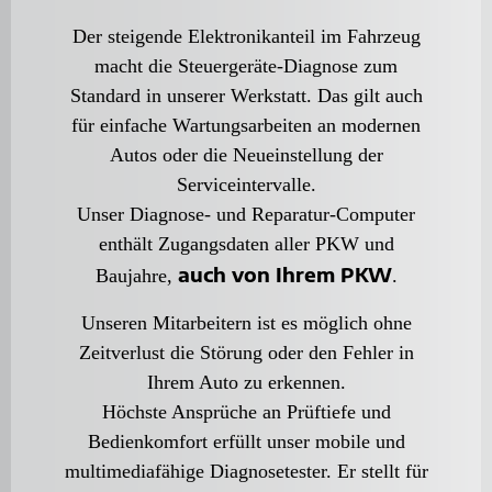
Auspuff
Autoglas
Der steigende Elektronikanteil im Fahrzeug
Batterie
Bremsen
macht die Steuergeräte-Diagnose zum
Felgen
Standard in unserer Werkstatt. Das gilt auch
HU / AU
Inspektion
für einfache Wartungsarbeiten an modernen
Klima-Service
Autos oder die Neueinstellung der
Motordiagnosetechnik
Ölwechsel-Service
Serviceintervalle.
Stoßdämpfer
Unser Diagnose- und Reparatur-Computer
UNTERNEHMEN
enthält Zugangsdaten aller PKW und
Über uns
Ansprechpartner
auch von Ihrem PKW
Baujahre,
.
Öffnungszeiten
Kontakt & Anfahrt
Unseren Mitarbeitern ist es möglich ohne
Terminbuchung
FLOTTENKUNDEN
Zeitverlust die Störung oder den Fehler in
Leasingservice
Ihrem Auto zu erkennen.
Führerscheincheck
AKTUELLES
Höchste Ansprüche an Prüftiefe und
Impressum
Bedienkomfort erfüllt unser mobile und
Datenschutz
multimediafähige Diagnosetester. Er stellt für