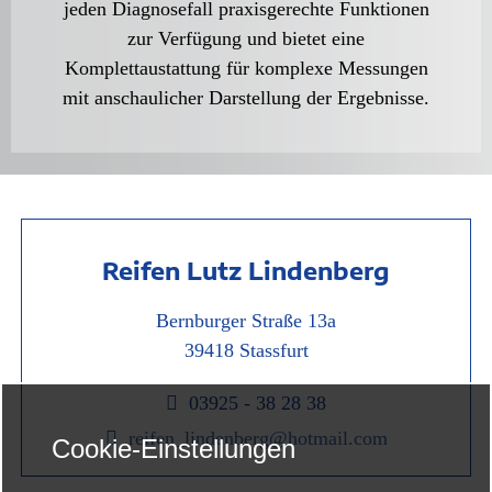
jeden Diagnosefall praxisgerechte Funktionen
zur Verfügung und bietet eine
Komplettaustattung für komplexe Messungen
mit anschaulicher Darstellung der Ergebnisse.
Reifen Lutz Lindenberg
Bernburger Straße 13a
39418 Stassfurt

03925 - 38 28 38

reifen_lindenberg@hotmail.com
Cookie-Einstellungen