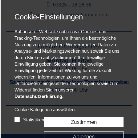

03925 - 38 28 38

reifen_lindenberg@hotmail.com
Cookie-Einstellungen
Auf unserer Webseite nutzen wir Cookies und
Tracking-Technologien, um Ihnen die bestmögliche
Unsere Öffnungszeiten
Nutzung zu ermöglichen. Wir verarbeiten Daten zu
Analyse- und Marketingzwecken nur, soweit Sie uns
durch Klicken auf „Zustimmen“ Ihre freiwillige
Montag-Freitag
Einwilligung geben. Sie können Ihre jeweilige
8:00 - 17:00 Uhr
Einwilligung jederzeit mit Wirkung für die Zukunft
widerrufen. Informationen zu von uns und
Samstag, nach vorheriger Terminvergabe:
Drittanbietern eingesetzten Technologien sowie zum
9.00 - 12:00 Uhr
Widerruf finden Sie in unserer
Datenschutzerklärung.
Cookie-Kategorien auswählen:
Statistiken
Zustimmen
Ablehnen