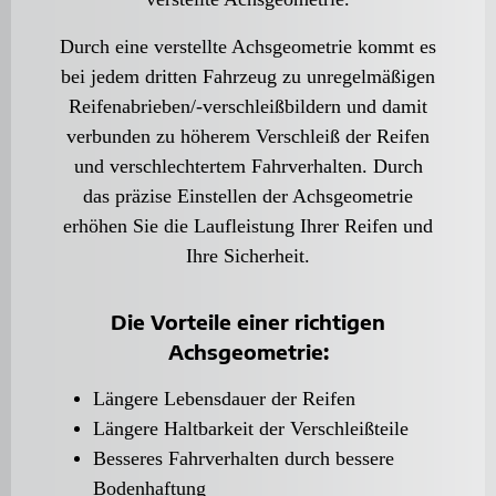
Auspuff
Autoglas
Batterie
Durch eine verstellte Achsgeometrie kommt es
Bremsen
bei jedem dritten Fahrzeug zu unregelmäßigen
Felgen
HU / AU
Reifenabrieben/-verschleißbildern und damit
Inspektion
verbunden zu höherem Verschleiß der Reifen
Klima-Service
Motordiagnosetechnik
und verschlechtertem Fahrverhalten. Durch
Ölwechsel-Service
das präzise Einstellen der Achsgeometrie
Stoßdämpfer
erhöhen Sie die Laufleistung Ihrer Reifen und
UNTERNEHMEN
Über uns
Ihre Sicherheit.
Ansprechpartner
Öffnungszeiten
Kontakt & Anfahrt
Die Vorteile einer richtigen
Terminbuchung
FLOTTENKUNDEN
Achsgeometrie:
Leasingservice
Führerscheincheck
Längere Lebensdauer der Reifen
AKTUELLES
Längere Haltbarkeit der Verschleißteile
Impressum
Datenschutz
Besseres Fahrverhalten durch bessere
Bodenhaftung