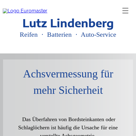
START
REIFEN
Hersteller
Lutz Lindenberg
Reifenlabel
PKW >
Zubehör
Kompletträder
Reifen · Batterien · Auto-Service
Alufelgen
Motorräder
LKW/Nutzfahrzeuge
Sortiment
Industriefahrzeuge >
Flüssigdichtmittel
Montage von Vollgummi
Achsvermessung für
Land- und Forstwirtschaft
Achsvermessung
Auswuchten
mehr Sicherheit
Reifeneinlagerung
Reifenservices >
POWER AIR
Räderwäsche
Räderwechsel
Reifenreparatur
Warum EUROMASTER?
Das Überfahren von Bordsteinkanten oder
WERKSTATT
MASTERCHECK
Schlaglöchern ist häufig die Ursache für eine
Achsvermessung
verstellte Achsgeometrie.