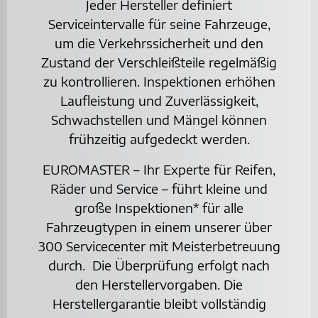
Auspuff
Jeder Hersteller definiert
Autoglas
Serviceintervalle für seine Fahrzeuge,
Batterie
Bremsen
um die Verkehrssicherheit und den
Felgen
Zustand der Verschleißteile regelmäßig
HU / AU
Inspektion
zu kontrollieren. Inspektionen erhöhen
Klima-Service
Laufleistung und Zuverlässigkeit,
Motordiagnosetechnik
Ölwechsel-Service
Schwachstellen und Mängel können
Stoßdämpfer
frühzeitig aufgedeckt werden.
UNTERNEHMEN
Über uns
EUROMASTER – Ihr Experte für Reifen,
Ansprechpartner
Öffnungszeiten
Räder und Service – führt kleine und
Kontakt & Anfahrt
große Inspektionen* für alle
Terminbuchung
FLOTTENKUNDEN
Fahrzeugtypen in einem unserer über
Leasingservice
300 Servicecenter mit Meisterbetreuung
Führerscheincheck
AKTUELLES
durch. Die Überprüfung erfolgt nach
Impressum
den Herstellervorgaben. Die
Datenschutz
Herstellergarantie bleibt vollständig