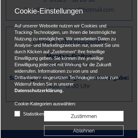
reifen_lindenberg@hotmail.com
Cookie-Einstellungen

Auf unserer Webseite nutzen wir Cookies und
Tracking-Technologien, um Ihnen die bestmögliche
Nutzung zu ermöglichen. Wir verarbeiten Daten zu
Unsere Öffnungszeiten
Analyse- und Marketingzwecken nur, soweit Sie uns
durch Klicken auf „Zustimmen“ Ihre freiwillige
Montag-Freitag
Einwilligung geben. Sie können Ihre jeweilige
8:00 - 17:00 Uhr
Einwilligung jederzeit mit Wirkung für die Zukunft
widerrufen. Informationen zu von uns und
Samstag, nach vorheriger Terminvergabe:
Drittanbietern eingesetzten Technologien sowie zum
Widerruf finden Sie in unserer
9.00 - 12:00 Uhr
Datenschutzerklärung.
Cookie-Kategorien auswählen:
Statistiken
Zustimmen
Ablehnen